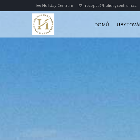
Holiday Centrum
recepce@holidaycentrum.cz
DOMŮ
UBYTOVÁ