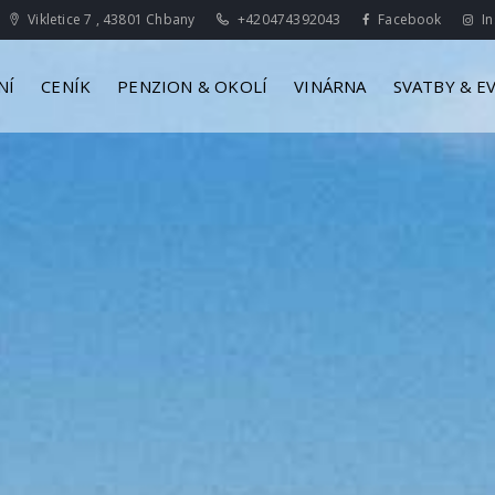
Vikletice 7 , 43801 Chbany
+420474392043
Facebook
In
NÍ
CENÍK
PENZION & OKOLÍ
VINÁRNA
SVATBY & E