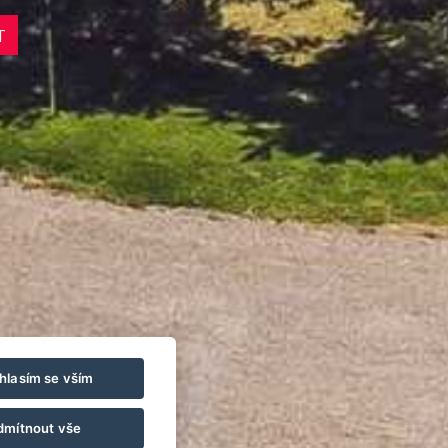
T
hlasím se vším
dmítnout vše