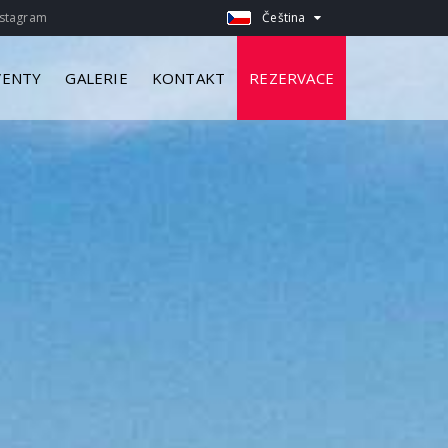
stagram
Čeština
VENTY
GALERIE
KONTAKT
REZERVACE