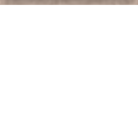
Zimmer
Superior 2+1
Doppelzimmer mit Zustellbettmöglichkeit
Gönnen Sie sich einen ruhigen Aufenthalt in einem
gemütlichen Doppelzimmer, das der ideale Ort für
Entspannung und ein romantisches Wochenende ist.
Das
Zimmer bietet einen Blick auf den ruhigen Garten.
Im